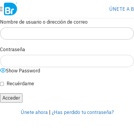
⭐️ Anúnciate con nosotros
VER MÁS
→
ÚNETE A 
Nombre de usuario o dirección de correo
Contraseña
Show Password
Recuérdame
Únete ahora
|
¿Has perdido tu contraseña?