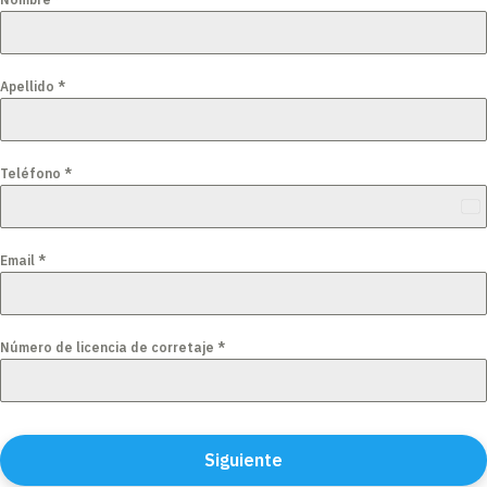
Apellido
*
Teléfono
*
Ec
+5
Email
*
Número de licencia de corretaje
*
Siguiente