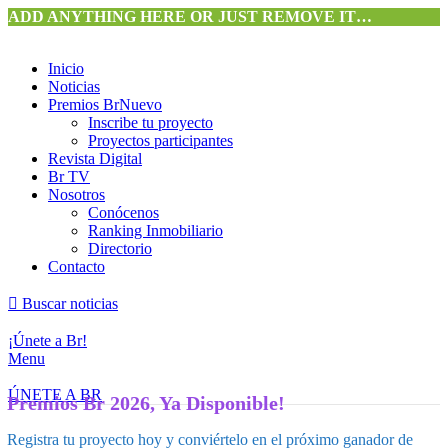
ADD ANYTHING HERE OR JUST REMOVE IT…
⭐️ Anúnciate con nosotros
VER MÁS
→
Inicio
Noticias
Premios Br
Nuevo
Inscribe tu proyecto
Proyectos participantes
Revista Digital
Br TV
Nosotros
Conócenos
Ranking Inmobiliario
Directorio
Contacto
Buscar noticias
¡Únete a Br!
Menu
ÚNETE A BR
Premios Br 2026, Ya Disponible!
Registra tu proyecto hoy y conviértelo en el próximo ganador de