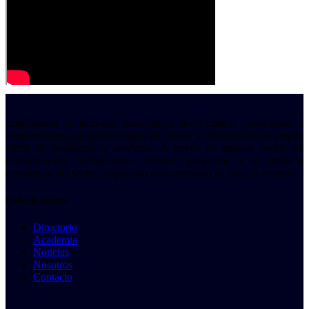
Impulsamos la industria inmobiliaria del Ecuador conectando a
consumidores con profesionales del sector y difundiendo su amplia
oferta de productos y servicios. A través de nuestro medio de
comunicación, visibilizamos talentos, proyectos y el impacto
económico del sector, inspirando con contenido de valor y eventos.
Links de interés
Directorio
Academia
Noticias
Nosotros
Contacto