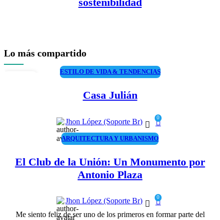
sostenibilidad
Lo más compartido
ESTILO DE VIDA & TENDENCIAS
06
AGO
Casa Julián
0
Jhon López (Soporte Br)
ARQUITECTURA Y URBANISMO
El Club de la Unión: Un Monumento por
Antonio Plaza
0
Jhon López (Soporte Br)
Me siento feliz de ser uno de los primeros en formar parte del