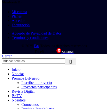
Membresía Br
Mi cuenta
Planes
Acceder
Facturación
Acuerdo de Privacidad de Datos
Términos y condiciones
© 2025
Br.
Todos los derechos reservados.
Diseñado por
SECOND
Cerrar
Inicio
Noticias
Premios Br
Nuevo
Inscribe tu proyecto
Proyectos participantes
Revista Digital
Br TV
Nosotros
Conócenos
Ranking Inmobiliario