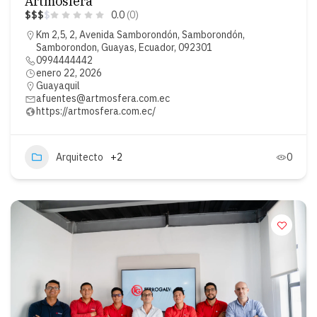
Artmosfera
$
$
$
$
0.0
(0)
Km 2,5, 2, Avenida Samborondón, Samborondón,
Samborondon, Guayas, Ecuador, 092301
0994444442
enero 22, 2026
Guayaquil
afuentes@artmosfera.com.ec
https://artmosfera.com.ec/
Arquitecto
+2
0