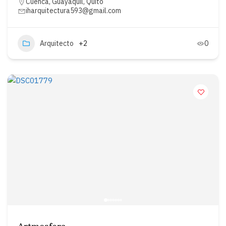
Cuenca
,
Guayaquil
,
Quito
iharquitectura593@gmail.com
Arquitecto
+2
0