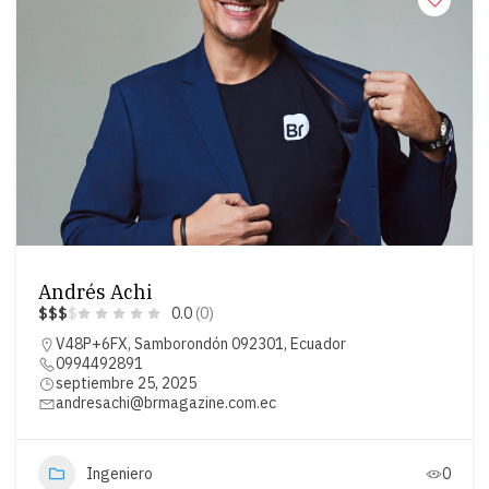
Andrés Achi
$
$
$
$
0.0
(0)
V48P+6FX, Samborondón 092301, Ecuador
0994492891
septiembre 25, 2025
andresachi@brmagazine.com.ec
Ingeniero
0