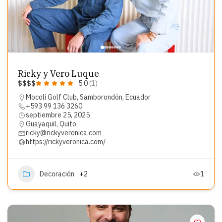
Ricky y Vero Luque
$
$
$
$
5.0
(1)
Mocolí Golf Club, Samborondón, Ecuador
+593 99 136 3260
septiembre 25, 2025
Guayaquil
,
Quito
ricky@rickyveronica.com
https://rickyveronica.com/
Decoración
+2
1