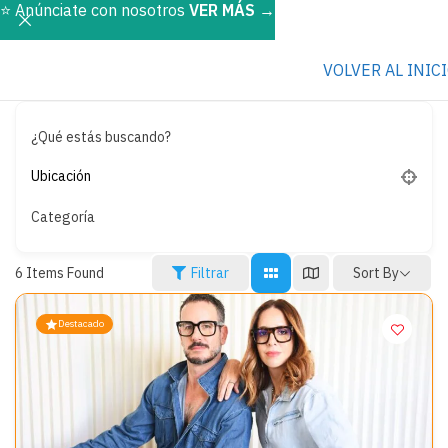
⭐️ Anúnciate con nosotros
VER MÁS
→
VOLVER AL INIC
¿Qué estás buscando?
Categoría
Sort By
6
Items Found
Filtrar
Destacado