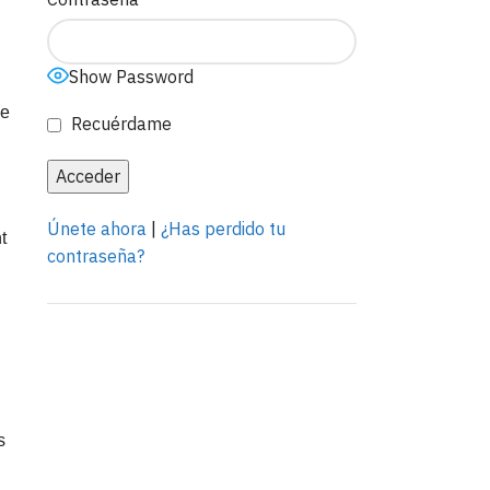
Show Password
ce
Recuérdame
Únete ahora
|
¿Has perdido tu
t
contraseña?
Anuncia con
nosotros
s
LEER MÁS