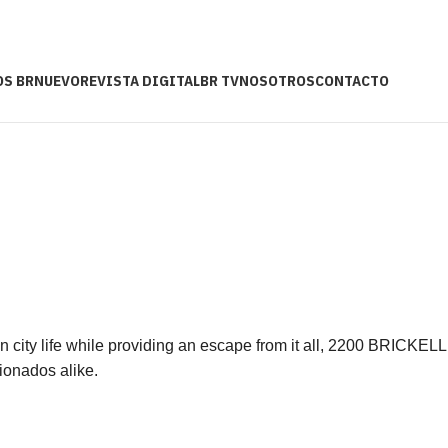
OS BR
NUEVO
REVISTA DIGITAL
BR TV
NOSOTROS
CONTACTO
 in city life while providing an escape from it all, 2200 BRICKELL
cionados alike.