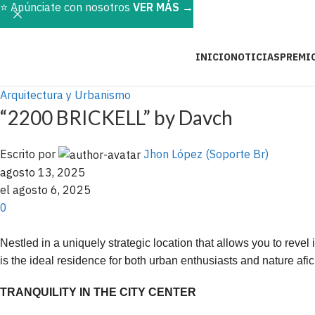
⭐️ Anúnciate con nosotros
VER MÁS
→
INICIO
NOTICIAS
PREMI
Arquitectura y Urbanismo
“2200 BRICKELL” by Davch
Escrito por
Jhon López (Soporte Br)
agosto 13, 2025
el agosto 6, 2025
0
Nestled in a uniquely strategic location that allows you to revel
is the ideal residence for both urban enthusiasts and nature afi
TRANQUILITY IN THE CITY CENTER