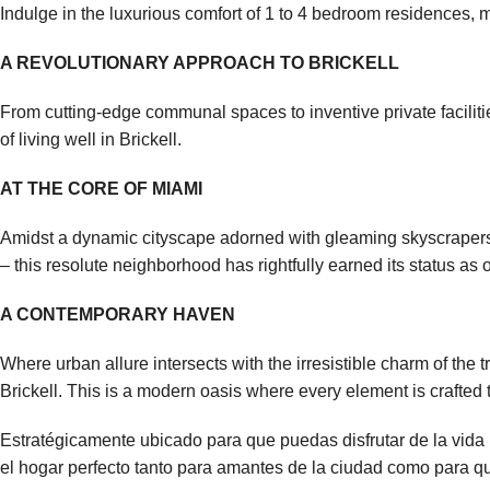
Indulge in the luxurious comfort of 1 to 4 bedroom residences, m
A REVOLUTIONARY APPROACH TO BRICKELL
From cutting-edge communal spaces to inventive private facilit
of living well in Brickell.
AT THE CORE OF MIAMI
Amidst a dynamic cityscape adorned with gleaming skyscrapers, 
– this resolute neighborhood has rightfully earned its status as 
A CONTEMPORARY HAVEN
Where urban allure intersects with the irresistible charm of the
Brickell. This is a modern oasis where every element is crafted t
Estratégicamente ubicado para que puedas disfrutar de la vid
el hogar perfecto tanto para amantes de la ciudad como para qu