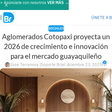
⭐️ Anúnciate con nosotros
VER MÁS
→
ÚNETE A 
SOCIALES
Aglomerados Cotopaxi proyecta un
2026 de crecimiento e innovación
para el mercado guayaquileño
0
Jose Terranova (Soporte Br)
el diciembre 23, 2025