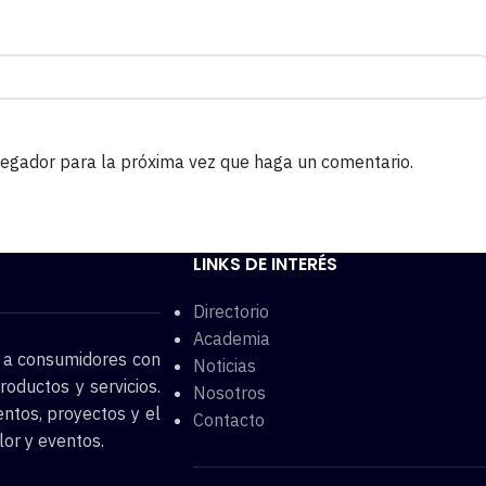
avegador para la próxima vez que haga un comentario.
LINKS DE INTERÉS
Directorio
Academia
o a consumidores con
Noticias
roductos y servicios.
Nosotros
entos, proyectos y el
Contacto
lor y eventos.