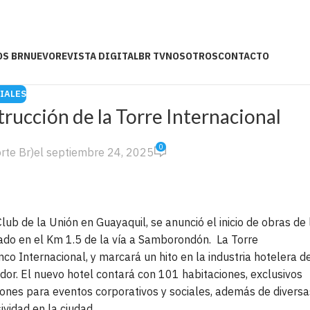
OS BR
NUEVO
REVISTA DIGITAL
BR TV
NOSOTROS
CONTACTO
IALES
trucción de la Torre Internacional
0
rte Br)
el septiembre 24, 2025
lub de la Unión en Guayaquil, se anunció el inicio de obras de 
ado en el Km 1.5 de la vía a Samborondón. La Torre
o Internacional, y marcará un hito en la industria hotelera d
dor. El nuevo hotel contará con 101 habitaciones, exclusivos
alones para eventos corporativos y sociales, además de diversa
vidad en la ciudad.