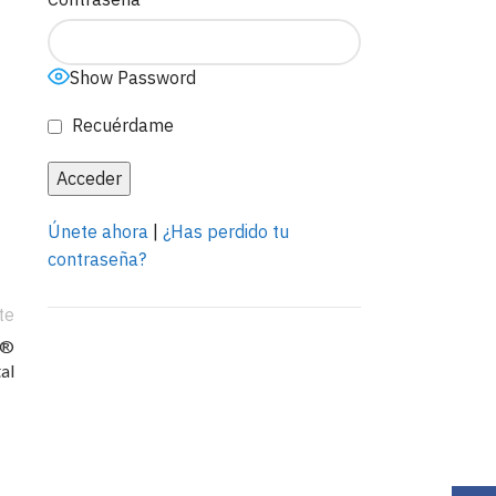
Show Password
Recuérdame
Únete ahora
|
¿Has perdido tu
contraseña?
te
R®
al
Anuncia con
nosotros
LEER MÁS