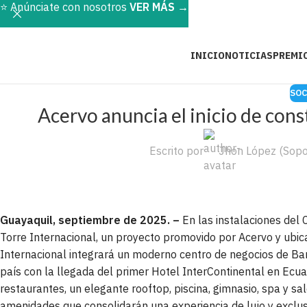
⭐️ Anúnciate con nosotros
VER MÁS
→
INICIO
NOTICIAS
PREMI
SOC
Acervo anuncia el inicio de cons
Escrito por
Jhon López (Sopo
Guayaquil, septiembre de 2025. –
En las instalaciones del C
Torre Internacional, un proyecto promovido por Acervo y ubic
Internacional integrará un moderno centro de negocios de Banc
país con la llegada del primer Hotel InterContinental en Ecua
restaurantes, un elegante rooftop, piscina, gimnasio, spa y s
amenidades que consolidarán una experiencia de lujo y exclusi