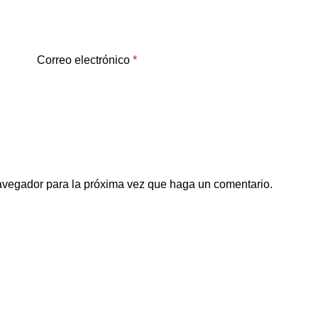
Correo electrónico
*
navegador para la próxima vez que haga un comentario.
Links de interés
Directorio
Academia
ctando a consumidores con
Noticias