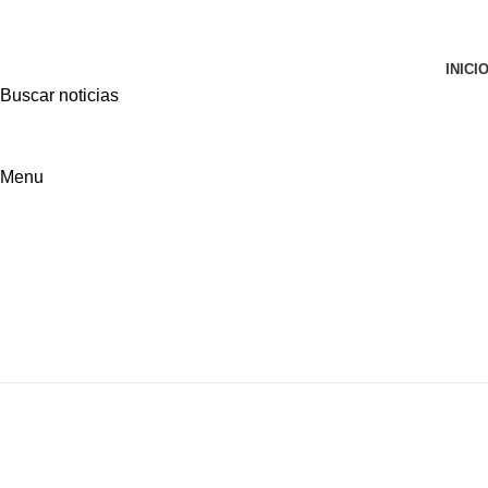
ADD ANYTHING HERE OR JUST REMOVE IT…
INICI
Buscar noticias
Menu