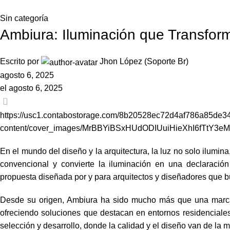
Sin categoría
Ambiura: Iluminación que Transform
Escrito por
Jhon López (Soporte Br)
agosto 6, 2025
el agosto 6, 2025
0
https://usc1.contabostorage.com/8b20528ec72d4af786a85de34
content/cover_images/MrBBYiBSxHUdODIUuiHieXhI6fTtY3e
En el mundo del diseño y la arquitectura, la luz no solo ilumi
convencional y convierte la iluminación en una declaració
propuesta diseñada por y para arquitectos y diseñadores que b
Desde su origen, Ambiura ha sido mucho más que una marca d
ofreciendo soluciones que destacan en entornos residenciales
selección y desarrollo, donde la calidad y el diseño van de la 