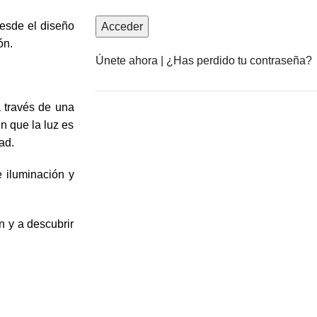
desde el diseño
ón.
Únete ahora
|
¿Has perdido tu contraseña?
a través de una
n que la luz es
ad.
Anuncia con nosotros
 iluminación y
LEER MÁS
n y a descubrir