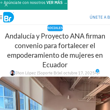
⭐️ Anúnciate con nosotros
VER MÁS
→
ÚNETE A 
SOCIALES
Andalucía y Proyecto ANA firman
convenio para fortalecer el
empoderamiento de mujeres en
Ecuador
0
Jhon López (Soporte Br)
el octubre 17, 2025