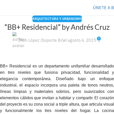
⭐️ Anúnciate con nosotros
VER MÁS
→
ÚNETE A 
ARQUITECTURA Y URBANISMO
“BB+ Residencial” by Andrés Cruz
0
Jhon López (Soporte Br)
el agosto 6, 2025
BB+ Residencial es un departamento unifamiliar desarrollado
en tres niveles que fusiona privacidad, funcionalidad y
elegancia contemporánea. Diseñado bajo un enfoque
industrial, el espacio incorpora una paleta de tonos neutros,
líneas limpias y materiales sobrios, pero suavizados con
elementos cálidos que invitan a habitar y compartir. El corazón
del proyecto es su zona social a triple altura, que articula visual
y funcionalmente los tres niveles del hogar. La cocina