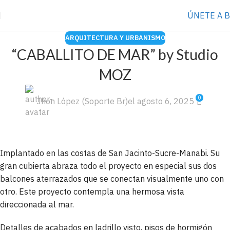
⭐️ Anúnciate con nosotros
VER MÁS
→
ÚNETE A 
ARQUITECTURA Y URBANISMO
“CABALLITO DE MAR” by Studio
MOZ
0
Jhon López (Soporte Br)
el agosto 6, 2025
Implantado en las costas de San Jacinto-Sucre-Manabi. Su
gran cubierta abraza todo el proyecto en especial sus dos
balcones aterrazados que se conectan visualmente uno con
otro. Este proyecto contempla una hermosa vista
direccionada al mar.
Detalles de acabados en ladrillo visto, pisos de hormigón