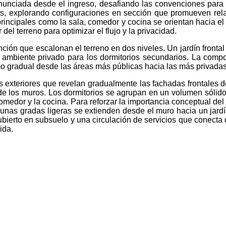
nciada desde el ingreso, desafiando las convenciones para c
dos, explorando configuraciones en sección que promueven rela
incipales como la sala, comedor y cocina se orientan hacia el fr
del terreno para optimizar el flujo y la privacidad.
nción que escalonan el terreno en dos niveles. Un jardín fronta
n ambiente privado para los dormitorios secundarios. La comp
mo gradual desde las áreas más públicas hacia las más privadas
exteriores que revelan gradualmente las fachadas frontales de
 de los muros. Los dormitorios se agrupan en un volumen sólido
el comedor y la cocina. Para reforzar la importancia conceptual 
, unas gradas ligeras se extienden desde el muro hacia un jard
bierto en subsuelo y una circulación de servicios que conecta d
ida.