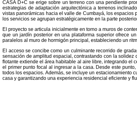
CASA D+C se erige sobre un terreno con una pendiente pronu
estrategias de adaptación arquitectónica a terrenos inclina
vistas panorámicas hacia el valle de Cumbayá, los espacios pr
los servicios se agrupan estratégicamente en la parte posterior 
El proyecto se articula inicialmente en torno a muros de conte
que un jardín posterior en una plataforma superior ofrece u
paralelos al muro de hormigón principal, estableciendo un rit
El acceso se concibe como un culminante recorrido de gradas 
sensación de amplitud espacial, contrastando con la solidez
flotante extiende el área habitable al aire libre, integrando 
el primer punto focal al ingresar a la casa. Desde este punto
todos los espacios. Además, se incluye un estacionamiento cu
casa y garantizando una experiencia residencial eficiente y flu