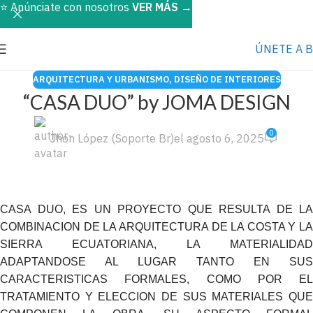
⭐️ Anúnciate con nosotros
VER MÁS
→
ÚNETE A 
ARQUITECTURA Y URBANISMO
,
DISEÑO DE INTERIORES
“CASA DUO” by JOMA DESIGN
0
Jhon López (Soporte Br)
el agosto 6, 2025
CASA DUO, ES UN PROYECTO QUE RESULTA DE LA
COMBINACION DE LA ARQUITECTURA DE LA COSTA Y LA
SIERRA ECUATORIANA, LA MATERIALIDAD
ADAPTANDOSE AL LUGAR TANTO EN SUS
CARACTERISTICAS FORMALES, COMO POR EL
TRATAMIENTO Y ELECCION DE SUS MATERIALES QUE