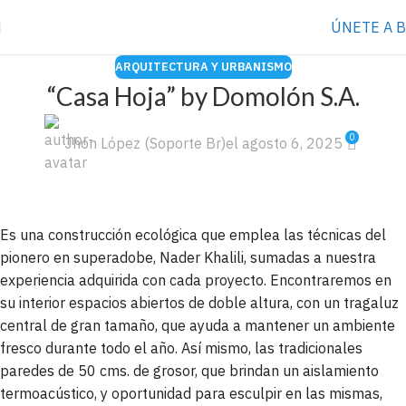
⭐️ Anúnciate con nosotros
VER MÁS
→
ÚNETE A 
ARQUITECTURA Y URBANISMO
“Casa Hoja” by Domolón S.A.
0
Jhon López (Soporte Br)
el agosto 6, 2025
Es una construcción ecológica que emplea las técnicas del
pionero en superadobe, Nader Khalili, sumadas a nuestra
experiencia adquirida con cada proyecto. Encontraremos en
su interior espacios abiertos de doble altura, con un tragaluz
central de gran tamaño, que ayuda a mantener un ambiente
fresco durante todo el año. Así mismo, las tradicionales
paredes de 50 cms. de grosor, que brindan un aislamiento
termoacústico, y oportunidad para esculpir en las mismas,