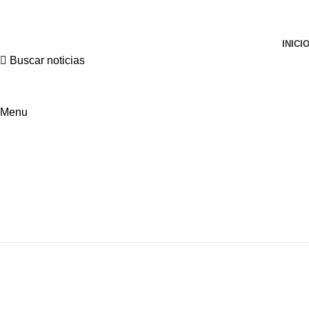
ADD ANYTHING HERE OR JUST REMOVE IT…
INICI
Buscar noticias
Menu