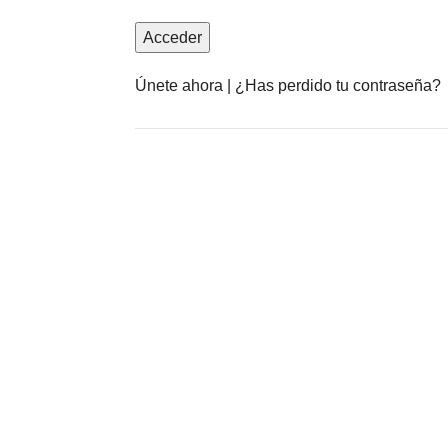
Únete ahora
|
¿Has perdido tu contraseña?
Anuncia con nosotros
LEER MÁS