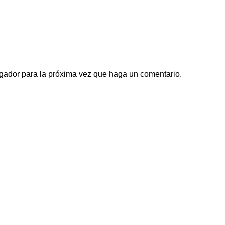
egador para la próxima vez que haga un comentario.
Links de interés
Directorio
Academia
ctando a consumidores con
Noticias
uctos y servicios. A través de
Nosotros
ectos y el impacto económico
Contacto