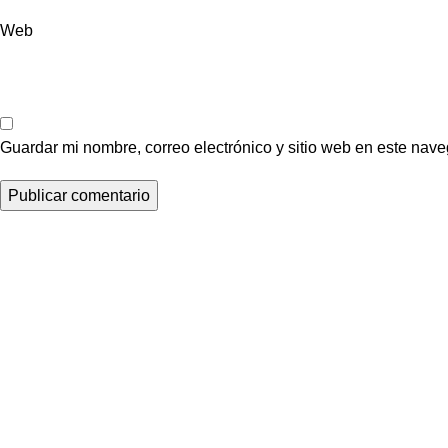
Web
Guardar mi nombre, correo electrónico y sitio web en este nav
Impulsamos la industria inmobiliaria del Ecuador cone
profesionales del sector y difundiendo su amplia oferta de prod
nuestro medio de comunicación, visibilizamos talentos, proy
del sector, inspirando con contenido de valor y eventos.