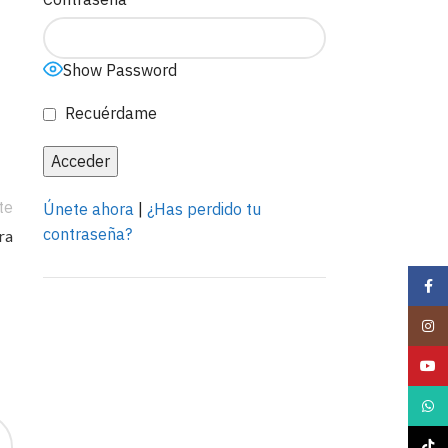
Show Password
Recuérdame
te
Únete ahora
|
¿Has perdido tu
contraseña?
ra
Face
Insta
YouTu
Anuncia con
nosotros
What
LEER MÁS
TikTo