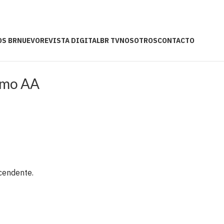
OS BR
NUEVO
REVISTA DIGITAL
BR TV
NOSOTROS
CONTACTO
ismo AA
cendente.