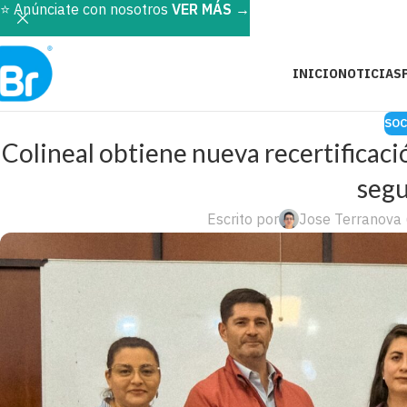
⭐️ Anúnciate con nosotros
VER MÁS
→
INICIO
NOTICIAS
SOC
Colineal obtiene nueva recertificac
segu
Escrito por
Jose Terranova 