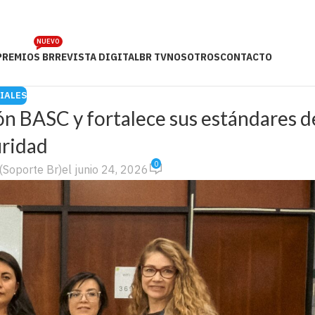
NUEVO
PREMIOS BR
REVISTA DIGITAL
BR TV
NOSOTROS
CONTACTO
IALES
ión BASC y fortalece sus estándares d
ridad
0
(Soporte Br)
el junio 24, 2026