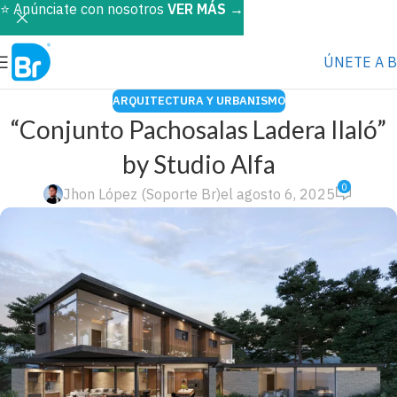
⭐️ Anúnciate con nosotros
VER MÁS
→
ÚNETE A 
ARQUITECTURA Y URBANISMO
“Conjunto Pachosalas Ladera Ilaló”
by Studio Alfa
0
Jhon López (Soporte Br)
el agosto 6, 2025