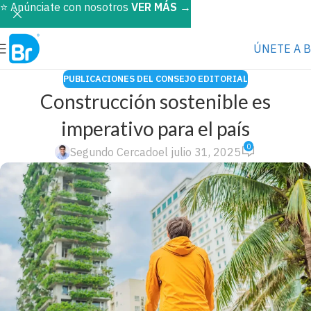
⭐️ Anúnciate con nosotros
VER MÁS
→
ÚNETE A 
PUBLICACIONES DEL CONSEJO EDITORIAL
Construcción sostenible es
imperativo para el país
0
Segundo Cercado
el julio 31, 2025