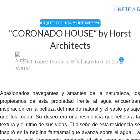
⭐️ Anúnciate con nosotros
VER MÁS
→
ÚNETE A 
ARQUITECTURA Y URBANISMO
“CORONADO HOUSE” by Horst
Architects
0
Jhon López (Soporte Br)
el agosto 6, 2025
Apasionados navegantes y amantes de la naturaleza, los
propietarios de esta propiedad frente al agua encuentran
inspiración en la belleza del mundo natural y el vasto paisaje
que los rodea. Su deseo era una residencia que reflejara la
textura y el ritmo de sus vidas. El diseño de esta residencia se
inspiró en la neblina fantasmal que avanza sobre el agua. La