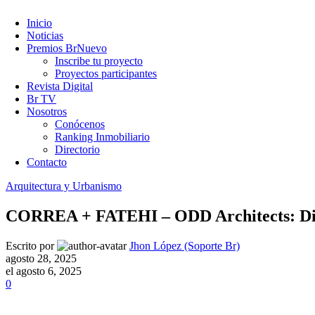
Inicio
Noticias
Premios Br
Nuevo
Inscribe tu proyecto
Proyectos participantes
Revista Digital
Br TV
Nosotros
Conócenos
Ranking Inmobiliario
Directorio
Contacto
Arquitectura y Urbanismo
CORREA + FATEHI – ODD Architects: Dise
Escrito por
Jhon López (Soporte Br)
agosto 28, 2025
el agosto 6, 2025
0