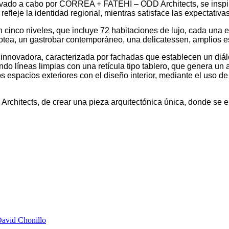
llevado a cabo por CORREA + FATEHI – ODD Architects, se inspira
refleje la identidad regional, mientras satisface las expectativ
en cinco niveles, que incluye 72 habitaciones de lujo, cada un
otea, un gastrobar contemporáneo, una delicatessen, amplios e
 innovadora, caracterizada por fachadas que establecen un diá
o líneas limpias con una retícula tipo tablero, que genera un a
espacios exteriores con el diseño interior, mediante el uso de 
hitects, de crear una pieza arquitectónica única, donde se ent
David Chonillo