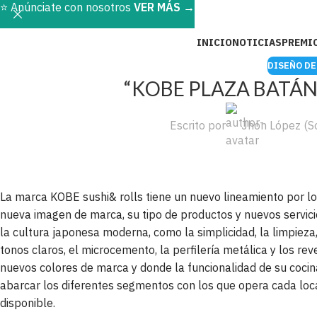
⭐️ Anúnciate con nosotros
VER MÁS
→
INICIO
NOTICIAS
PREMI
DISEÑO DE
“KOBE PLAZA BATÁN” 
Escrito por
Jhon López (S
La marca KOBE sushi& rolls tiene un nuevo lineamiento por lo 
nueva imagen de marca, su tipo de productos y nuevos servici
la cultura japonesa moderna, como la simplicidad, la limpieza,
tonos claros, el microcemento, la perfilería metálica y los re
nuevos colores de marca y donde la funcionalidad de su cocina
abarcar los diferentes segmentos con los que opera cada local
disponible.