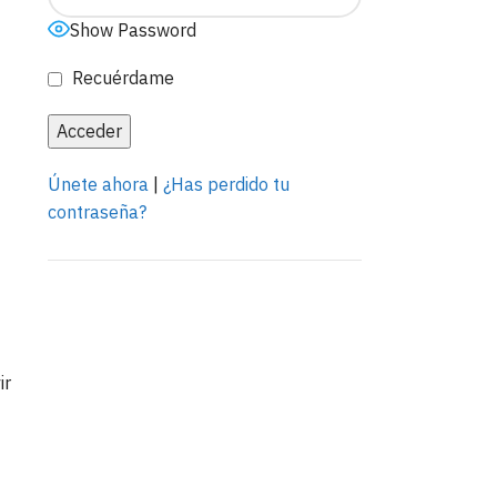
Show Password
Recuérdame
Únete ahora
|
¿Has perdido tu
contraseña?
Anuncia con
ir
nosotros
LEER MÁS