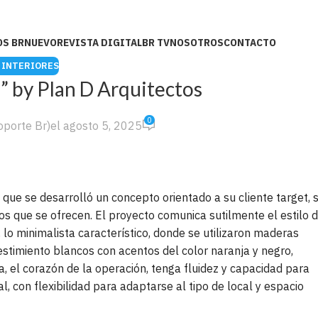
OS BR
NUEVO
REVISTA DIGITAL
BR TV
NOSOTROS
CONTACTO
 INTERIORES
by Plan D Arquitectos
0
oporte Br)
el agosto 5, 2025
que se desarrolló un concepto orientado a su cliente target, 
os que se ofrecen. El proyecto comunica sutilmente el estilo 
 lo minimalista característico, donde se utilizaron maderas
vestimiento blancos con acentos del color naranja y negro,
, el corazón de la operación, tenga fluidez y capacidad para
, con flexibilidad para adaptarse al tipo de local y espacio