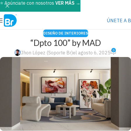
⭐️ Anúnciate con nosotros
VER MÁS
→
ÚNETE A 
DISEÑO DE INTERIORES
“Dpto 100” by MAD
0
Jhon López (Soporte Br)
el agosto 6, 2025