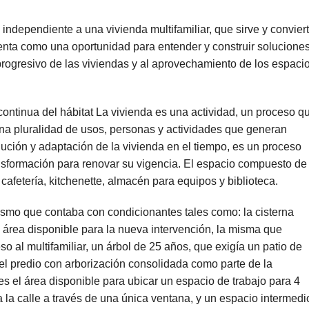
ndependiente a una vivienda multifamiliar, que sirve y convier
senta como una oportunidad para entender y construir solucione
 progresivo de las viviendas y al aprovechamiento de los espaci
ontinua del hábitat La vivienda es una actividad, un proceso q
na pluralidad de usos, personas y actividades que generan
olución y adaptación de la vivienda en el tiempo, es un proceso
ransformación para renovar su vigencia. El espacio compuesto de
afetería, kitchenette, almacén para equipos y biblioteca.
l mismo que contaba con condicionantes tales como: la cisterna
 área disponible para la nueva intervención, la misma que
eso al multifamiliar, un árbol de 25 años, que exigía un patio de
 del predio con arborización consolidada como parte de la
les el área disponible para ubicar un espacio de trabajo para 4
ia la calle a través de una única ventana, y un espacio intermedi