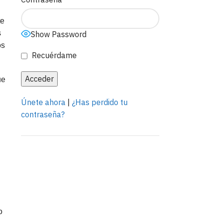
te
s
Show Password
os
Recuérdame
ue
Únete ahora
|
¿Has perdido tu
contraseña?
Anuncia con
nosotros
o
LEER MÁS