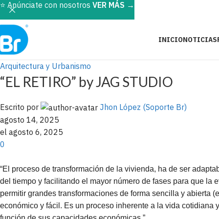
⭐️ Anúnciate con nosotros
VER MÁS
→
INICIO
NOTICIAS
Arquitectura y Urbanismo
“EL RETIRO” by JAG STUDIO
Escrito por
Jhon López (Soporte Br)
agosto 14, 2025
el agosto 6, 2025
0
“El proceso de transformación de la vivienda, ha de ser adaptabl
del tiempo y facilitando el mayor número de fases para que la 
permitir grandes transformaciones de forma sencilla y abierta (
económico y fácil. Es un proceso inherente a la vida cotidiana 
función de sus capacidades económicas.”