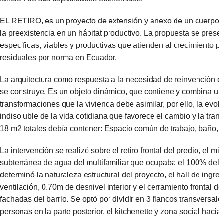
EL RETIRO, es un proyecto de extensión y anexo de un cuerpo i
la preexistencia en un hábitat productivo. La propuesta se pre
específicas, viables y productivas que atienden al crecimiento
residuales por norma en Ecuador.
La arquitectura como respuesta a la necesidad de reinvención c
se construye. Es un objeto dinámico, que contiene y combina u
transformaciones que la vivienda debe asimilar, por ello, la ev
indisoluble de la vida cotidiana que favorece el cambio y la t
18 m2 totales debía contener: Espacio común de trabajo, baño, c
La intervención se realizó sobre el retiro frontal del predio, e
subterránea de agua del multifamiliar que ocupaba el 100% del
determinó la naturaleza estructural del proyecto, el hall de ingr
ventilación, 0.70m de desnivel interior y el cerramiento frontal
fachadas del barrio. Se optó por dividir en 3 flancos transversa
personas en la parte posterior, el kitchenette y zona social hac