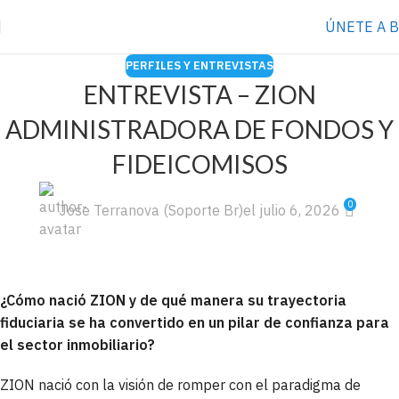
⭐️ Anúnciate con nosotros
VER MÁS
→
ÚNETE A 
PERFILES Y ENTREVISTAS
ENTREVISTA – ZION
ADMINISTRADORA DE FONDOS Y
FIDEICOMISOS
0
Jose Terranova (Soporte Br)
el julio 6, 2026
¿Cómo nació ZION y de qué manera su trayectoria
fiduciaria se ha convertido en un pilar de confianza para
el sector inmobiliario?
ZION nació con la visión de romper con el paradigma de