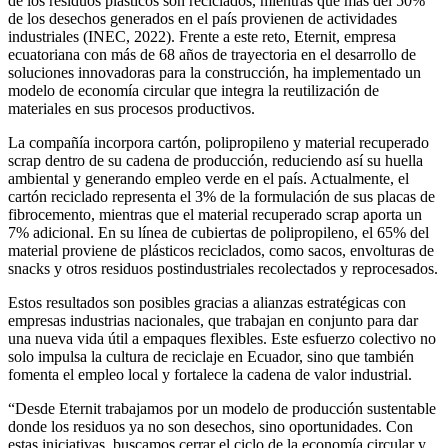
de los residuos plásticos son reciclados, mientras que más del 50%
de los desechos generados en el país provienen de actividades
industriales (INEC, 2022). Frente a este reto, Eternit, empresa
ecuatoriana con más de 68 años de trayectoria en el desarrollo de
soluciones innovadoras para la construcción, ha implementado un
modelo de economía circular que integra la reutilización de
materiales en sus procesos productivos.
La compañía incorpora cartón, polipropileno y material recuperado
scrap dentro de su cadena de producción, reduciendo así su huella
ambiental y generando empleo verde en el país. Actualmente, el
cartón reciclado representa el 3% de la formulación de sus placas de
fibrocemento, mientras que el material recuperado scrap aporta un
7% adicional. En su línea de cubiertas de polipropileno, el 65% del
material proviene de plásticos reciclados, como sacos, envolturas de
snacks y otros residuos postindustriales recolectados y reprocesados.
Estos resultados son posibles gracias a alianzas estratégicas con
empresas industrias nacionales, que trabajan en conjunto para dar
una nueva vida útil a empaques flexibles. Este esfuerzo colectivo no
solo impulsa la cultura de reciclaje en Ecuador, sino que también
fomenta el empleo local y fortalece la cadena de valor industrial.
“Desde Eternit trabajamos por un modelo de producción sustentable
donde los residuos ya no son desechos, sino oportunidades. Con
estas iniciativas, buscamos cerrar el ciclo de la economía circular y