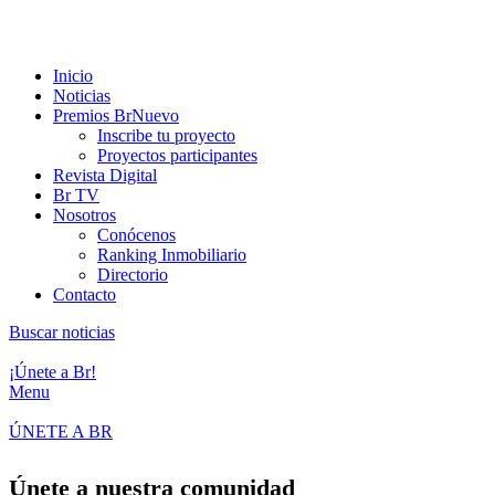
ADD ANYTHING HERE OR JUST REMOVE IT…
Inicio
Noticias
Premios Br
Nuevo
Inscribe tu proyecto
Proyectos participantes
Revista Digital
Br TV
Nosotros
Conócenos
Ranking Inmobiliario
Directorio
Contacto
Buscar noticias
¡Únete a Br!
Menu
ÚNETE A BR
Únete a nuestra comunidad