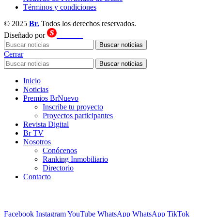
Términos y condiciones
© 2025
Br.
Todos los derechos reservados.
Diseñado por
SECOND
Buscar noticias
Cerrar
Buscar noticias
Inicio
Noticias
Premios Br
Nuevo
Inscribe tu proyecto
Proyectos participantes
Revista Digital
Br TV
Nosotros
Conócenos
Ranking Inmobiliario
Directorio
Contacto
⭐️ Anúnciate con nosotros
VER MÁS
→
Facebook
Instagram
YouTube
WhatsApp
WhatsApp
TikTok