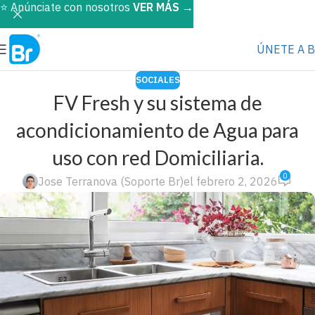
⭐️ Anúnciate con nosotros
VER MÁS
→
ÚNETE A 
SOCIALES
FV Fresh y su sistema de
acondicionamiento de Agua para
uso con red Domiciliaria.
0
Jose Terranova (Soporte Br)
el febrero 2, 2026