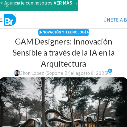
⭐️ Anúnciate con nosotros
VER MÁS
→
ÚNETE A 
INNOVACIÓN Y TECNOLOGÍA
GAM Designers: Innovación
Sensible a través de la IA en la
Arquitectura
0
Jhon López (Soporte Br)
el agosto 6, 2025