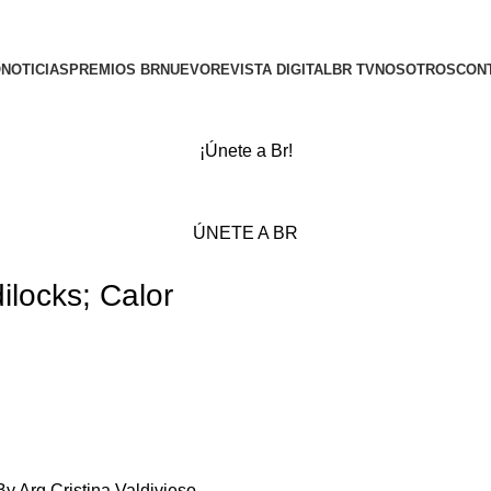
O
NOTICIAS
PREMIOS BR
NUEVO
REVISTA DIGITAL
BR TV
NOSOTROS
CON
¡Únete a Br!
ÚNETE A BR
ilocks; Calor
y Arq Cristina Valdivieso