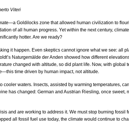
rto Viteri
mate—a Goldilocks zone that allowed human civilization to flour
dation of all human progress. Yet within the next century, climat
nificantly hotter. Are we ready?
 making it happen. Even skeptics cannot ignore what we see: all p
boldt’s Naturgemälde der Anden showed how different elevation
ure changed with altitude, so did plant life. Now, with global 
me—this time driven by human impact, not altitude.
to cooler waters. Insects, assisted by warming temperatures, car
 wine has changed: German and Austrian Riesling, once sweet,
s and are working to address it. We must stop burning fossil f
opped all fossil fuel use today, the climate would continue to c