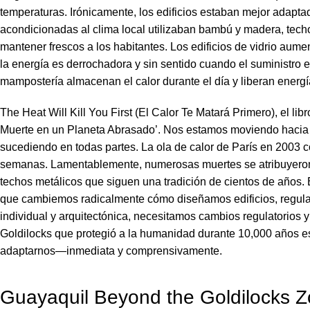
temperaturas. Irónicamente, los edificios estaban mejor adapta
acondicionadas al clima local utilizaban bambú y madera, techo
mantener frescos a los habitantes. Los edificios de vidrio aum
la energía es derrochadora y sin sentido cuando el suministro e
mampostería almacenan el calor durante el día y liberan energí
The Heat Will Kill You First (El Calor Te Matará Primero), el lib
Muerte en un Planeta Abrasado’. Nos estamos moviendo hacia
sucediendo en todas partes. La ola de calor de París en 2003 c
semanas. Lamentablemente, numerosas muertes se atribuyeron d
techos metálicos que siguen una tradición de cientos de años.
que cambiemos radicalmente cómo diseñamos edificios, regulam
individual y arquitectónica, necesitamos cambios regulatorios y
Goldilocks que protegió a la humanidad durante 10,000 años e
adaptarnos—inmediata y comprensivamente.
Guayaquil Beyond the Goldilocks Z