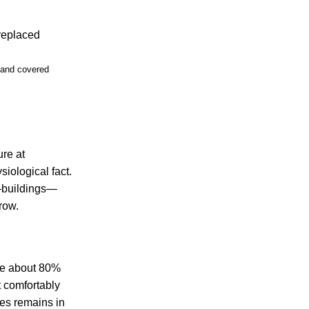
 and covered
re at
iological fact.
y—buildings—
row.
ne about 80%
t comfortably
es remains in