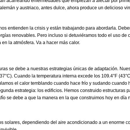
azan acarreando enfermedades que empiezan a afectar por prime
g alemán y austriaco, antes dulce, ahora produce un delicioso v
os entienden la crisis y están trabajando para abordarla. Deb
ergías renovables. Pero incluso si detuviéramos todo el uso de
á en la atmósfera. Va a hacer más calor.
uras se debe a nuestras estrategias únicas de adaptación. Nue
7°C). Cuando la temperatura interna excede los 109.4°F (43°C)
ulamos el calor temblando cuando hace frío y sudando cuando h
egunda estrategia: los edificios. Hemos construido estructuras p
fío se debe a que la manera en la que construimos hoy en día 