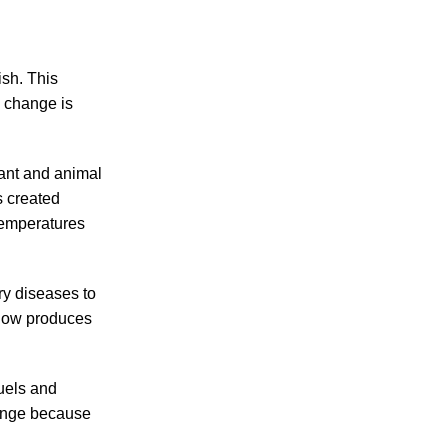
ish. This
e change is
lant and animal
s created
temperatures
ry diseases to
 now produces
uels and
hange because