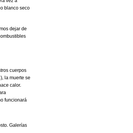
LEER MÁS
ra vez a
ino blanco seco
emos dejar de
 combustibles
stros cuerpos
, la muerte se
ace calor.
ara
no funcionará