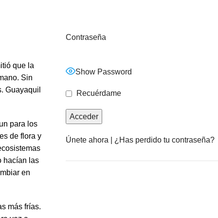
Contraseña
tió que la
Show Password
umano. Sin
s. Guayaquil
Recuérdame
un para los
s de flora y
Únete ahora
|
¿Has perdido tu contraseña?
 ecosistemas
o hacían las
ambiar en
Anuncia con nosotros
s más frías.