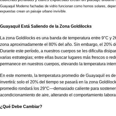
Guayaquil Moderno fachadas de vidrio funcionan como hornos solares, depend
expuestas crean un paisaje urbano invivible.
Guayaquil Está Saliendo de la Zona Goldilocks
La zona Goldilocks es una banda de temperatura entre 9°C y 
zona aproximadamente el 80% del año. Sin embargo, el 20% del 
Durante este período, a nuestros cuerpos se les dificulta disip
varias estrategias; entre ellas buscar lugares más frescos o re
permanece en nuestros cuerpos, elevando la temperatura inter
En este momento, la temperatura promedio de Guayaquil es de 26
invertirá: solo el 20% del tiempo se pasará en la zona Goldiloc
promedio rondará los 29°C—demasiado caliente para sostener la
acondicionamiento de aire, alterando el comportamiento laboral 
¿Qué Debe Cambiar?