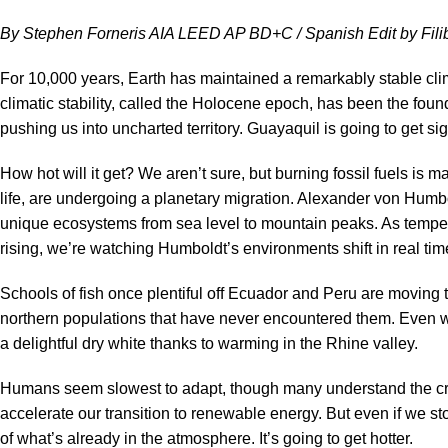
By Stephen Forneris AIA LEED AP BD+C / Spanish Edit by Filibe
For 10,000 years, Earth has maintained a remarkably stable cli
climatic stability, called the Holocene epoch, has been the foun
pushing us into uncharted territory. Guayaquil is going to get sig
How hot will it get? We aren’t sure, but burning fossil fuels is
life, are undergoing a planetary migration. Alexander von Hum
unique ecosystems from sea level to mountain peaks. As temperat
rising, we’re watching Humboldt’s environments shift in real ti
Schools of fish once plentiful off Ecuador and Peru are moving 
northern populations that have never encountered them. Even
a delightful dry white thanks to warming in the Rhine valley.
Humans seem slowest to adapt, though many understand the crisi
accelerate our transition to renewable energy. But even if we st
of what’s already in the atmosphere. It’s going to get hotter.