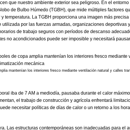
 que nuestro ambiente exterior sea peligroso. En el entorno l
Globo de Bulbo Húmedo (TGBH), que mide múltiples factores qu
r y temperatura. La TGBH proporciona una imagen más precisa 
e utilizada por las fuerzas armadas, organizaciones deportivas 
horarios de trabajo seguros con períodos de descanso adecuad
ientes no acondicionados puede ser imposible y necesitará pausa
plia mantenían los interiores fresco mediante ventilación natural y calles tra
aboral iba de 7 AM a mediodía, pausaba durante el calor máximo
an, el trabajo de construcción y agrícola enfrentará limitacio
ede necesitar políticas de días de calor o un retorno a los hora
ra. Las estructuras contemporáneas son inadecuadas para el 