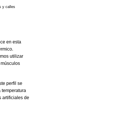
 y calles
ce en esta
érmico.
mos utilizar
s músculos
e perfil se
a temperatura
rtificiales de