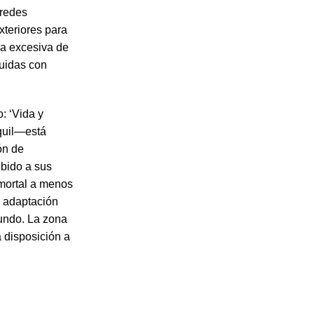
aredes
xteriores para
ia excesiva de
ruidas con
o: ‘Vida y
quil—está
ón de
bido a sus
 mortal a menos
a adaptación
mundo. La zona
 disposición a