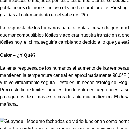
Los insectos, empujados por las altas temperaturas, se despl
poblaciones del norte. Incluso el vino ha cambiado: el Rieslin
gracias al calentamiento en el valle del Rin.
La respuesta de los humanos parece lenta a pesar de que much
quemar combustibles fósiles y acelerar nuestra transición a en
fósiles hoy, el clima seguiría cambiando debido a lo que ya est
Calor – ¿Y Qué?
La lenta respuesta de los humanos al aumento de las temperat
mantienen la temperatura central en aproximadamente 98.6°F (3
vuelve virtualmente segura—esto es un hecho fisiológico. Reg
Pero esto tiene límites; aquí es donde entra en juego nuestra s
protegernos de climas extremos durante mucho tiempo. El desa
mañana.