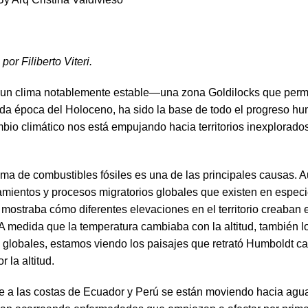
r Filiberto Viteri.
un clima notablemente estable—una zona Goldilocks que permi
amada época del Holoceno, ha sido la base de todo el progreso h
bio climático nos está empujando hacia territorios inexplorado
a de combustibles fósiles es una de las principales causas. A
amientos y procesos migratorios globales que existen en especie
ostraba cómo diferentes elevaciones en el territorio creaban
 A medida que la temperatura cambiaba con la altitud, también l
 globales, estamos viendo los paisajes que retrató Humboldt c
la altitud.
 a las costas de Ecuador y Perú se están moviendo hacia agua