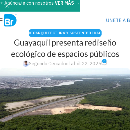
⭐️ Anúnciate con nosotros
VER MÁS
→
ÚNETE A 
BIOARQUITECTURA Y SOSTENIBILIDAD
Guayaquil presenta rediseño
ecológico de espacios públicos
0
Segundo Cercado
el abril 22, 2025