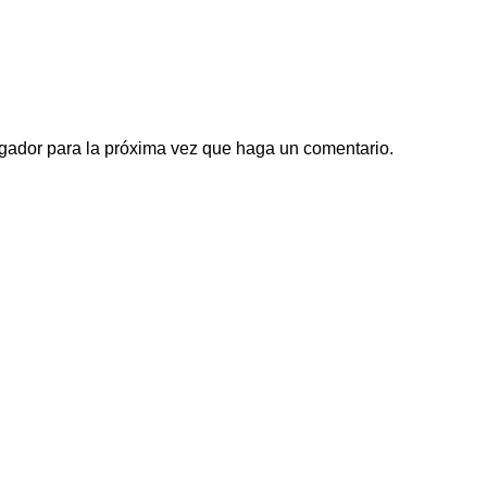
egador para la próxima vez que haga un comentario.
Links de interés
Directorio
Academia
ctando a consumidores con
Noticias
uctos y servicios. A través de
Nosotros
ectos y el impacto económico
Contacto