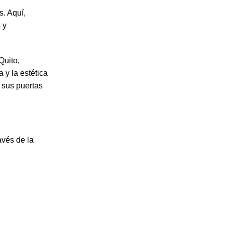
. Aquí,
 y
Quito,
 y la estética
 sus puertas
.
avés de la