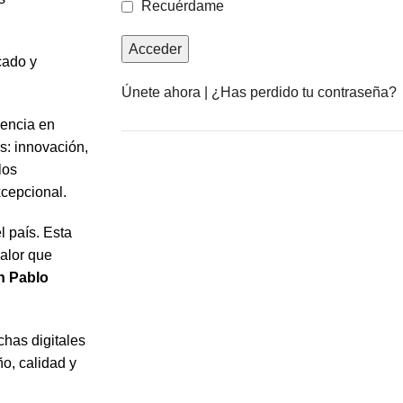
Recuérdame
cado y
Únete ahora
|
¿Has perdido tu contraseña?
lencia en
s: innovación,
los
Anuncia con nosotros
xcepcional.
l país. Esta
LEER MÁS
valor que
n Pablo
chas digitales
o, calidad y