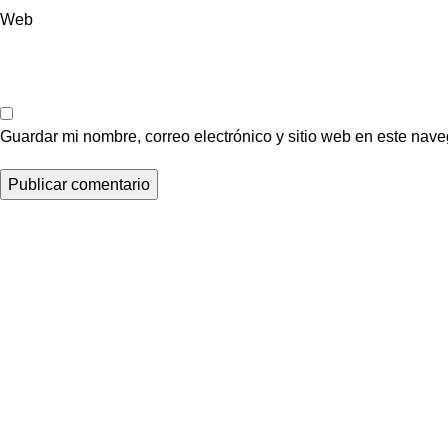
Web
Guardar mi nombre, correo electrónico y sitio web en este nav
Impulsamos la industria inmobiliaria del Ecuador cone
profesionales del sector y difundiendo su amplia oferta de prod
nuestro medio de comunicación, visibilizamos talentos, proy
del sector, inspirando con contenido de valor y eventos.