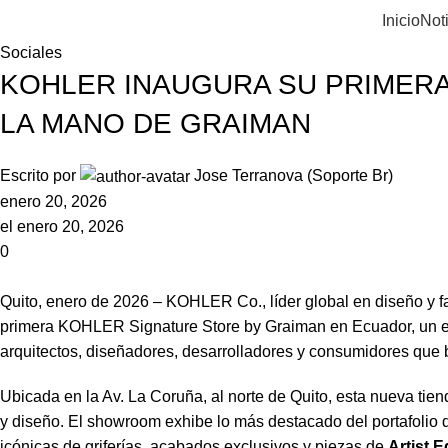
Inicio
Not
Sociales
KOHLER INAUGURA SU PRIMERA
LA MANO DE GRAIMAN
Escrito por
Jose Terranova (Soporte Br)
enero 20, 2026
el enero 20, 2026
0
Quito,
enero de 2026
–
KOHLER
Co., líder global en diseño y 
primera
KOHLER
Signature
Store
by
Graiman
en Ecuador, un e
arquitectos, diseñadores, desarrolladores y consumidores que
Ubicada en la Av. La Coruña, al norte de Quito, esta nueva tie
y diseño. El showroom exhibe lo más destacado del portafolio
icónicas de griferías, acabados exclusivos y piezas de
Artist E