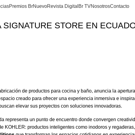
icias
Premios Br
Nuevo
Revista Digital
Br TV
Nosotros
Contacto
 SIGNATURE STORE EN ECUADO
fabricación de productos para cocina y baño, anuncia la apertura
spacio creado para ofrecer una experiencia inmersiva e inspir
 buscan elevar sus proyectos con soluciones innovadoras.
nda representa un punto de encuentro donde convergen creativid
 de KOHLER: productos inteligentes como inodoros y regaderas
ditions
que transforman los espacios cotidianos en experiencia