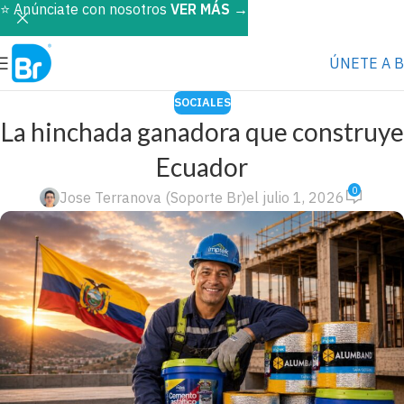
⭐️ Anúnciate con nosotros
VER MÁS
→
ÚNETE A 
SOCIALES
La hinchada ganadora que construye
Ecuador
0
Jose Terranova (Soporte Br)
el julio 1, 2026