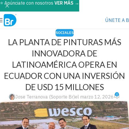
⭐️ Anúnciate con nosotros
VER MÁS
→
ÚNETE A 
SOCIALES
LA PLANTA DE PINTURAS MÁS
INNOVADORA DE
LATINOAMÉRICA OPERA EN
ECUADOR CON UNA INVERSIÓN
DE USD 15 MILLONES
0
Jose Terranova (Soporte Br)
el marzo 12, 2026