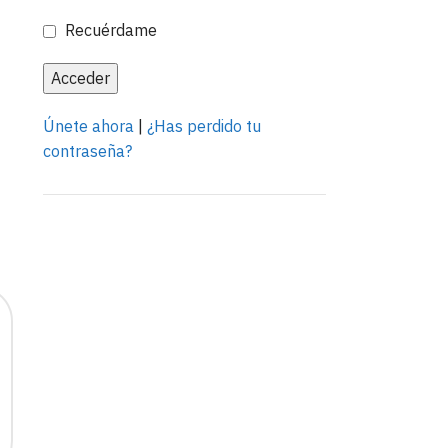
Recuérdame
Únete ahora
|
¿Has perdido tu
contraseña?
Anuncia con nosotros
LEER MÁS