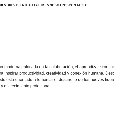
UEVO
REVISTA DIGITAL
BR TV
NOSOTROS
CONTACTO
sión moderna enfocada en la colaboración, el aprendizaje contin
ra inspirar productividad, creatividad y conexión humana. Des
do está orientado a fomentar el desarrollo de los nuevos líder
y el crecimiento profesional.