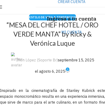
CREAR CUENTA
⭐️ Anúnciate con nosotros
VER MÁS
→
ESTILO DE VIDA & TENDENCIAS
Ingresa a tu cuenta
“MESA DEL CHEF HOTEL / ORO
MI CUENTA
VERDE MANTA” by Ricky &
Verónica Luque
Jhon López (Soporte Br)
septiembre 15, 2025
0
el agosto 6, 2025
Inspirado en la cinematografía de Stanley Kubrick este
espacio monocromático resulta en una experiencia inmersiva,
que sirve de marco para el arte culinario, en un formato
fine