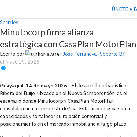
⭐️ Anúnciate con nosotros
VER MÁS
→
ÚNETE A 
Sociales
Minutocorp firma alianza
estratégica con CasaPlan MotorPlan
Escrito por
Jose Terranova (Soporte Br)
el mayo 19, 2026
0
Guayaquil, 14 de mayo 2026.-
El desarrollo urbanístico
Ribera del Buijo, ubicado en el Nuevo Samborondón, es el
escenario donde Minutocorp y CasaPlan MotorPlan
consolidan una alianza estratégica. Esta unión busca sumar
capacidades y fortalecer su relación comercial y
posicionamiento en el mercado inmobiliario a largo plazo.