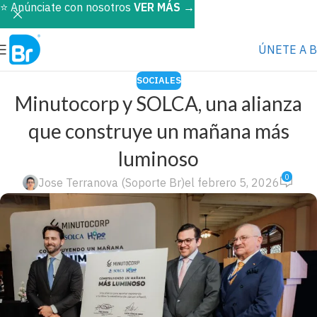
⭐️ Anúnciate con nosotros
VER MÁS
→
ÚNETE A 
SOCIALES
Minutocorp y SOLCA, una alianza
que construye un mañana más
luminoso
0
Jose Terranova (Soporte Br)
el febrero 5, 2026