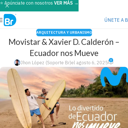
⭐️ Anúnciate con nosotros
VER MÁS
→
ÚNETE A 
ARQUITECTURA Y URBANISMO
Movistar & Xavier D. Calderón –
Ecuador nos Mueve
0
Jhon López (Soporte Br)
el agosto 6, 2025