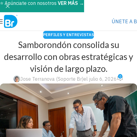
⭐️ Anúnciate con nosotros
VER MÁS
→
ÚNETE A 
PERFILES Y ENTREVISTAS
Samborondón consolida su
desarrollo con obras estratégicas y
visión de largo plazo.
0
Jose Terranova (Soporte Br)
el julio 6, 2026