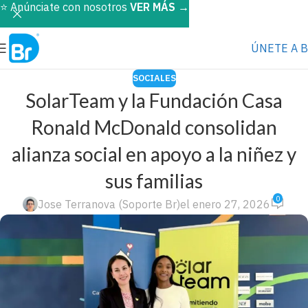
⭐️ Anúnciate con nosotros
VER MÁS
→
ÚNETE A 
SOCIALES
SolarTeam y la Fundación Casa
Ronald McDonald consolidan
alianza social en apoyo a la niñez y
sus familias
0
Jose Terranova (Soporte Br)
el enero 27, 2026