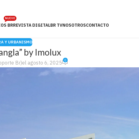
NUEVO
OS BR
REVISTA DIGITAL
BR TV
NOSOTROS
CONTACTO
A Y URBANISMO
angla” by Imolux
0
oporte Br)
el agosto 6, 2025