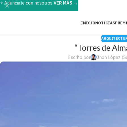
⭐️ Anúnciate con nosotros
VER MÁS
→
INICIO
NOTICIAS
PREMI
ARQUITECTUR
“Torres de Alm
Escrito por
Jhon López (S