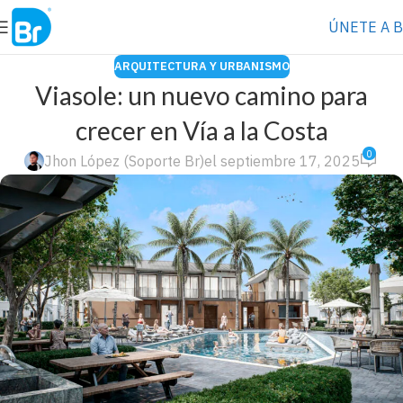
⭐️ Anúnciate con nosotros
VER MÁS
→
ÚNETE A 
ARQUITECTURA Y URBANISMO
Viasole: un nuevo camino para
crecer en Vía a la Costa
0
Jhon López (Soporte Br)
el septiembre 17, 2025