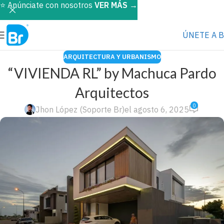
⭐️ Anúnciate con nosotros
VER MÁS
→
ÚNETE A 
ARQUITECTURA Y URBANISMO
“VIVIENDA RL” by Machuca Pardo
Arquitectos
0
Jhon López (Soporte Br)
el agosto 6, 2025