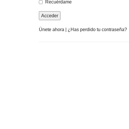
Recuérdame
Únete ahora
|
¿Has perdido tu contraseña?
Anuncia con nosotros
LEER MÁS