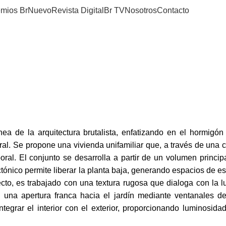
mios Br
Nuevo
Revista Digital
Br TV
Nosotros
Contacto
a de la arquitectura brutalista, enfatizando en el hormigón
tural. Se propone una vivienda unifamiliar que, a través de una
ral. El conjunto se desarrolla a partir de un volumen princi
tónico permite liberar la planta baja, generando espacios de e
cto, es trabajado con una textura rugosa que dialoga con la lu
e una apertura franca hacia el jardín mediante ventanales de
egrar el interior con el exterior, proporcionando luminosida