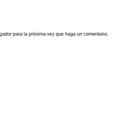
egador para la próxima vez que haga un comentario.
Links de interés
Directorio
Academia
ctando a consumidores con
Noticias
uctos y servicios. A través de
Nosotros
ectos y el impacto económico
Contacto