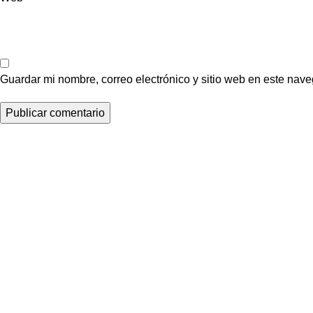
Guardar mi nombre, correo electrónico y sitio web en este nav
Impulsamos la industria inmobiliaria del Ecuador cone
profesionales del sector y difundiendo su amplia oferta de prod
nuestro medio de comunicación, visibilizamos talentos, proy
del sector, inspirando con contenido de valor y eventos.