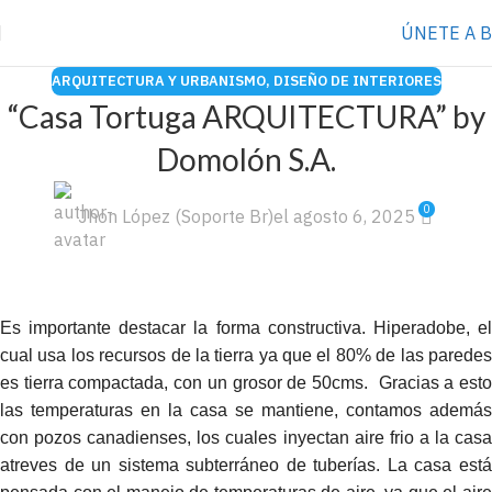
⭐️ Anúnciate con nosotros
VER MÁS
→
ÚNETE A 
ARQUITECTURA Y URBANISMO
,
DISEÑO DE INTERIORES
“Casa Tortuga ARQUITECTURA” by
Domolón S.A.
0
Jhon López (Soporte Br)
el agosto 6, 2025
Es importante destacar la forma constructiva.
Hiperadobe, e
cual usa los recursos de la tierra ya que el 80% de las paredes
es tierra compactada, con un grosor de 50cms.
Gracias a est
las temperaturas en la casa se mantiene, contamos además
con pozos canadienses, los cuales inyectan aire frio a la casa
atreves de un sistema subterráneo de tuberías. La casa está