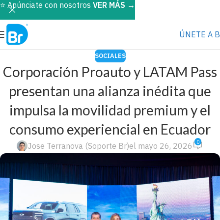
⭐️ Anúnciate con nosotros
VER MÁS
→
ÚNETE A 
SOCIALES
Corporación Proauto y LATAM Pass
presentan una alianza inédita que
impulsa la movilidad premium y el
consumo experiencial en Ecuador
0
Jose Terranova (Soporte Br)
el mayo 26, 2026