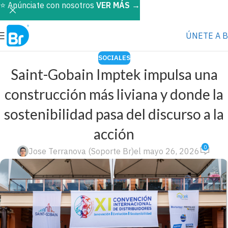
⭐️ Anúnciate con nosotros
VER MÁS
→
ÚNETE A 
SOCIALES
Saint-Gobain Imptek impulsa una
construcción más liviana y donde la
sostenibilidad pasa del discurso a la
acción
0
Jose Terranova (Soporte Br)
el mayo 26, 2026