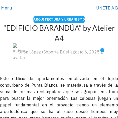
⭐️ Anúnciate con nosotros
VER MÁS
→
Menu
ÚNETE A 
ARQUITECTURA Y URBANISMO
“EDIFICIO BARANDÚA” by Atelier
A4
0
Jhon López (Soporte Br)
el agosto 6, 2025
Este edificio de apartamentos emplazado en el tejido
conourbano de Punta Blanca, se materializa a través de la
suma de prismas rectangulares que se agrupan en altura
para buscar la mejor orientación. Las celosías juegan un
papel fundamental en el proyecto siendo un elemento
arquitectónico que se ha utilizado desde tiempos muy
antiguos para crear barreras sutiles entre el interior y el