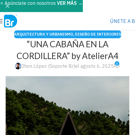
⭐️ Anúnciate con nosotros
VER MÁS
→
ÚNETE A 
ARQUITECTURA Y URBANISMO
,
DISEÑO DE INTERIORES
“UNA CABAÑA EN LA
CORDILLERA” by AtelierA4
0
Jhon López (Soporte Br)
el agosto 6, 2025