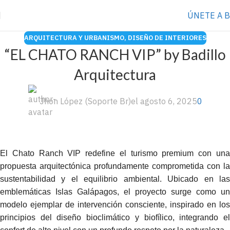
⭐️ Anúnciate con nosotros
VER MÁS
→
ÚNETE A 
ARQUITECTURA Y URBANISMO
,
DISEÑO DE INTERIORES
“EL CHATO RANCH VIP” by Badillo
Arquitectura
Jhon López (Soporte Br)
el agosto 6, 2025
0
El Chato Ranch VIP redefine el turismo premium con una
propuesta arquitectónica profundamente comprometida con la
sustentabilidad y el equilibrio ambiental. Ubicado en las
emblemáticas Islas Galápagos, el proyecto surge como un
modelo ejemplar de intervención consciente, inspirado en los
principios del diseño bioclimático y biofílico, integrando el